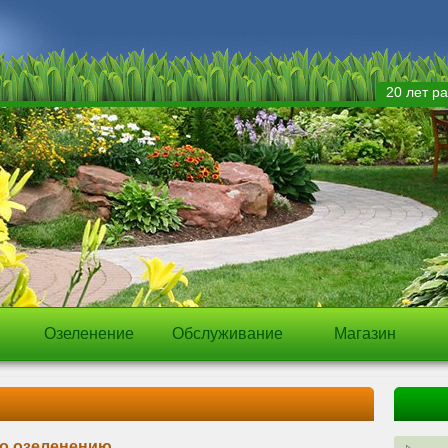
20 лет р
Озеленение
Обслуживание
Магазин
о озеленению